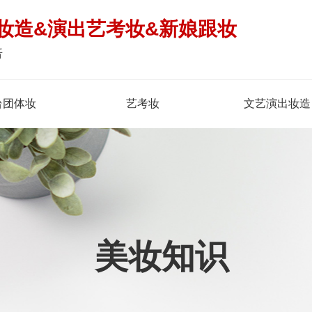
妆造&演出艺考妆&新娘跟妆
倍
台团体妆
艺考妆
文艺演出妆造
美妆知识