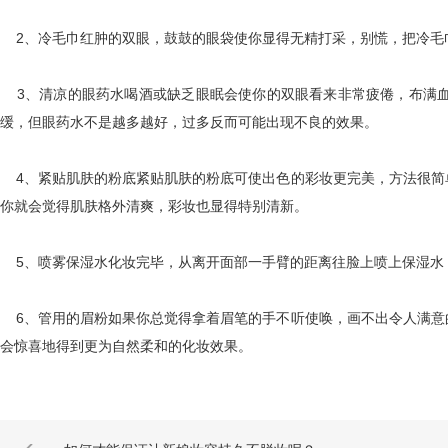
2、冷毛巾红肿的双眼，鼓鼓的眼袋使你显得无精打采，别慌，把冷毛巾
3、清凉的眼药水喝酒或缺乏眼眠会使你的双眼看来非常疲倦，布满血
缓，但眼药水不是越多越好，过多反而可能出现不良的效果。
4、紧贴肌肤的粉底紧贴肌肤的粉底可使出色的彩妆更完美，方法很简
你就会觉得肌肤格外清爽，彩妆也显得特别清新。
5、喷雾保湿水化妆完毕，从离开面部一手臂的距离往脸上喷上保湿水
6、管用的眉粉如果你总觉得拿着眉笔的手不听使唤，画不出令人满意
会惊喜地得到更为自然柔和的化妆效果。