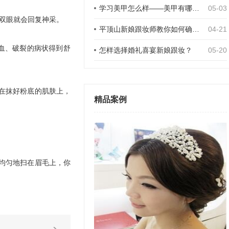
学习美甲怎么样——美甲有哪些好处？
05-03
双眼就会回复神采。
平顶山新娘跟妆师教你如何确定新娘发型分区
04-21
血、破裂的病状得到舒
怎样选择婚礼喜宴新娘跟妆？
05-20
在抹好粉底的肌肤上，
精品案例
均匀地扫在眉毛上，你