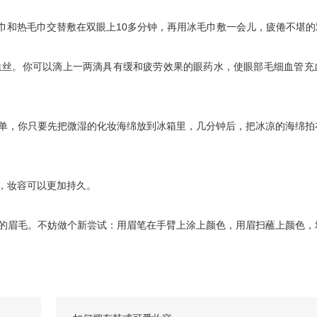
和热毛巾交替敷在双眼上10多分钟，再用冰毛巾敷一会儿，疲倦不堪的
丝。你可以滴上一两滴具有缓和疲劳效果的眼药水，使眼部毛细血管充
单，你只要先把微湿的化妆海绵放到冰箱里，几分钟后，把冰凉的海绵拍
，妆容可以更加持久。
的眉毛。不妨做个新尝试：用眉笔在手臂上涂上颜色，用眉扫蘸上颜色，