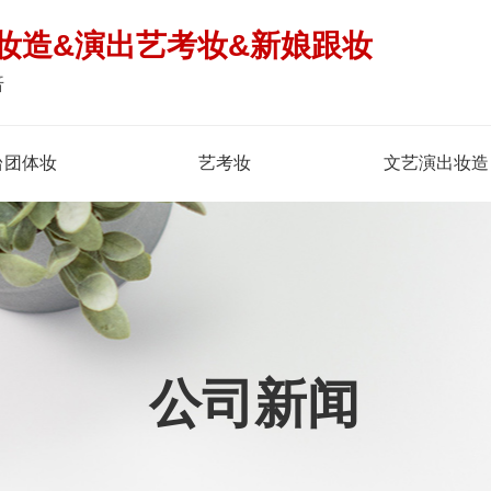
妆造&演出艺考妆&新娘跟妆
倍
台团体妆
艺考妆
文艺演出妆造
公司新闻