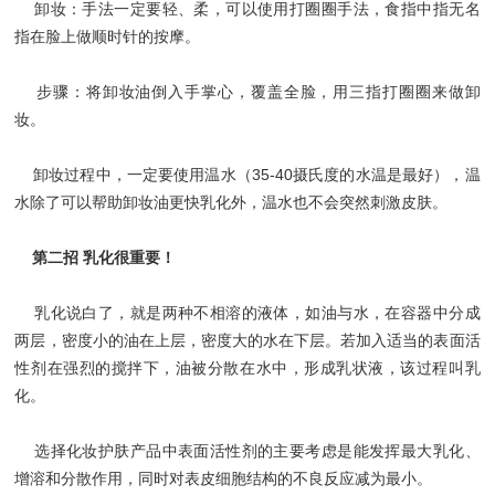
卸妆：手法一定要轻、柔，可以使用打圈圈手法，食指中指无名
指在脸上做顺时针的按摩。
步骤：将卸妆油倒入手掌心，覆盖全脸，用三指打圈圈来做卸
妆。
卸妆过程中，一定要使用温水（35-40摄氏度的水温是最好），温
水除了可以帮助卸妆油更快乳化外，温水也不会突然刺激皮肤。
第二招 乳化很重要！
乳化说白了，就是两种不相溶的液体，如油与水，在容器中分成
两层，密度小的油在上层，密度大的水在下层。若加入适当的表面活
性剂在强烈的搅拌下，油被分散在水中，形成乳状液，该过程叫乳
化。
选择化妆护肤产品中表面活性剂的主要考虑是能发挥最大乳化、
增溶和分散作用，同时对表皮细胞结构的不良反应减为最小。