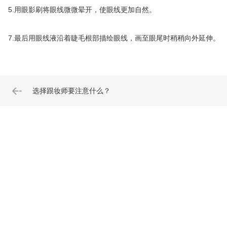
5.用眼影刷将眼线微微晕开，使眼线更加自然。
7.最后用眼线液沿着睫毛根部描绘眼线，画至眼尾时稍稍向外延伸。
选择跟妆师要注意什么？