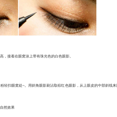
高，接着在眼窝涂上带有珠光色的白色眼影。
粉轻扫眼窝处~。用斜角眼影刷沾取棕红色眼影，从上眼皮的中部斜线来
自然效果