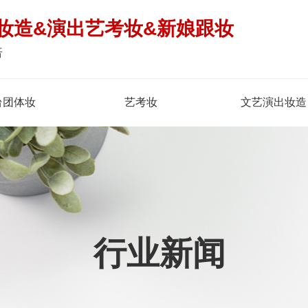
妆造&演出艺考妆&新娘跟妆
倍
台团体妆
艺考妆
文艺演出妆造
行业新闻