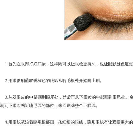
1.首先在眼部打好底妆，这样既可以让眼妆更持久，也让眼影显色度更
2.用眼影刷蘸取香槟色的眼影从睫毛根处开始向上刷。
3.从双眼皮的中部画到眼尾处，然后再从下眼睑的中部画到眼尾处。余
刷到下眼睑贴近睫毛线的部位，来回刷满整个下眼线。
4.用眼线笔沿着睫毛根部画一条细细的眼线，隐形眼线有让双眼更大的