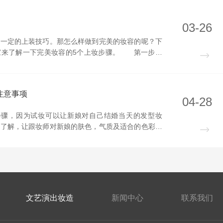
03-26
定的上装技巧。那怎么样做到完美的妆容的呢？下
家来了解一下完美妆容的5个上妆步骤。 第一步：
是靓丽彩妆的基础”。保湿面霜、防晒隔离乳加上保湿
滑，为之后的底妆做好准备。 第二步：眼部遮瑕
注意事项
04-28
骤，因为试妆可以让新娘对自己结婚当天的发型妆
的了解，让跟妆师对新娘的肤色，气质及适合的色彩搭
想让自己的婚礼当天独具特色的话可以准备一些特殊的
增光添彩，结婚是人生大事，不可马虎，今天平顶山专
文艺演出妆造
新闻中心
联系我们