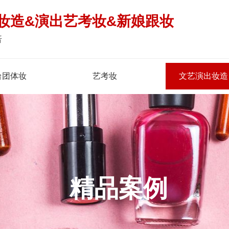
妆造&演出艺考妆&新娘跟妆
倍
台团体妆
艺考妆
文艺演出妆造
精品案例