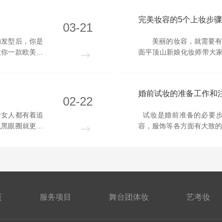
完美妆容的5个上妆步骤
03-21
发型后，你是
美丽的妆容，就需要有一
教你一款欧美时
面平顶山新娘化妆师带大
呈现出花苞的形
基础护肤 “完美的肤质
友，可以按照以
眼霜能带给肌肤水润光
眼部遮瑕膏也是完美...
婚前试妆的准备工作和
02-22
女人都有着追
试妆是婚前准备的必要步
以黑眼圈就更明
容，服饰等各方面有大致
找到黑眼圈位
配上做到心中有数，如果
。注意不要直
小道具，这样也会为婚礼
业新娘跟妆师小编为大...
页
服务项目
舞台团体妆
艺考妆