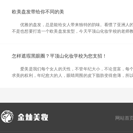
欧美盘发带给你不同的美
优雅的盘发，总是能给女人带来独特的韵味。看惯了亚洲人的
不是也想要打造一个欧美盘发发型，今天平顶山化妆学校的老师
尚盘发发型，欧美盘发发型时尚精致端庄优雅，盘发乱中有序，
态，提升了整体的优雅端庄气质，喜欢这款发型的郑州学美发朋
下步骤来操作。 步...
怎样遮瑕黑眼圈？平顶山化妆学校为您支招！
爱美是我们每个女人的天性，不管年纪大小，不论贫富，每个
求美的权利，年纪愈大的人，眼睛周围的皮下脂肪变得愈薄，所
显。平顶山化妆培训学校小编下面教你如何遮瑕黑眼圈。 1：
置 用明彩笔先勾勒出黑眼圈的边缘，为之后的颜色过渡做铺垫
接涂抹在黑眼圈上，只...
网站首