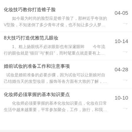
化妆技巧教你打造锥子脸
04-05
如今最为时尚的脸型应是锥子脸了，那种近乎夸张的
V型脸，不知迷倒了多少青年才俊，也不知让多少人梦寐
以求。圆形脸的MM就是其中之一呢！她们同样也希望自
己也可以拥有那傲人的瓜子脸或者锥型脸，别着急，今
8大技巧打造优雅范儿眼妆
10-14
天，我们平顶山化妆学校就教会你，不论你现在的脸型有
1、粗上扬眼线不必浓眼影也有深邃眼眸 今年流
多圆，只要掌握了我们教你的化妆技巧，那你一定会...
行的眼妆就是“猫目”与“豹目”，而时髦重点就是要有上扬
眼线，不过粗度要宽一点，才能代替眼影的角色。
2、填满眼尾三角区域偷偷帮眼型拉长了！ 延伸上扬
婚前试妆的准备工作和注意事项
04-28
眼线-围到后眼角处，并用眼线胶填满三角区域，眼型瞬
试妆是婚前准备的必要步骤，因为试妆可以让新娘对自
间拉长，镜头前的眼睛也大一倍。 3、上内...
己结婚当天的发型妆容，服饰等各方面有大致的了解，让
跟妆师对新娘的肤色，气质及适合的色彩搭配上做到心中
有数，如果想让自己的婚礼当天独具特色的话可以准备一
化妆师必须掌握的基本知识要点
10-10
些特殊的小道具，这样也会为婚礼增光添彩，结婚是人生
化妆师必须要掌握的基本化妆知识要点，化妆在日常
大事，不可马虎，今天平顶山专业新娘跟妆师小...
生活中越来越重要，平常参加聚会，工作，旅行，和我们
生活息息相关的地方，都离不开化妆，化妆不仅停留在装
饰，更多的是对我们的皮肤保养，缺点修饰，达到完美自
信的效果。化妆的基本知识可以从我们最基本的生活妆来