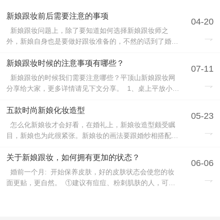
新娘跟妆前后需要注意的事项
04-20
新娘跟妆问题上，除了要知道如何选择新娘跟妆师之
外，新娘自身也是要做好跟妆准备的，不然的话到了婚礼
前后那几天可能就会出状况了。那么新娘跟妆前后需要注
意什么呢？就让平顶山专业的新娘跟妆网来简单的为大家
新娘跟妆时候的注意事项有哪些？
07-11
介绍下吧： 第一：跟妆前不要擅自改变发型 新娘们须
新娘跟妆的时候我们需要注意哪些？平顶山新娘跟妆网
知，跟妆前记得不要随便去改变自己的发型哦...
分享给大家，更多详情请见下文分享。 1、桌上平放小镜
子描画细致眼线对你可能是一大难题，其实也不难，你要
做的是先把手肘放在一个固定的地方，比如你的化妆台，
五款时尚新娘化妆造型
05-23
在桌上平放一块小镜子，让双眼朝下望向镜子，就可以放
怎么化新娘妆才会好看，在婚礼上，新娘妆造型颇受瞩
心描画眼线了。 2、冷毛巾红肿的双眼...
目，新娘也为此很紧张。新娘妆的画法要跟婚纱相搭配，
一般来说，浅色婚纱要配清新淡雅但是不失精致的妆容。
除此之外，如何化好新娘妆还与每个新娘的肤色、婚纱风
关于新娘跟妆，如何拥有更加的状态？
06-06
格等息息相关，在深入了解这些之前，新娘一定要先知道
婚前一个月: 开始保养皮肤，好的皮肤状态会使您的妆
关于婚纱风格造型搭配的一些知识，这里平顶山...
面更贴，更自然。 ①建议有痘痘、粉刺肌肤的人，可以
去做脸，清理一下粉刺； ②皮肤较干者要特别加强保湿
喔！尤其眼睛周围也要勤擦眼霜，因为宴客当天必须保持
整天的笑容，所以为了让妆更贴更透，一定要好好加强保