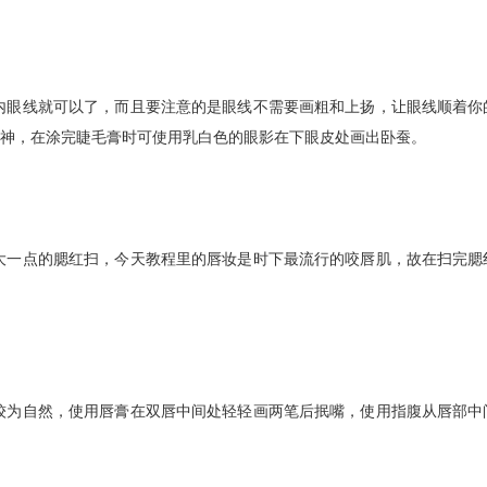
眼线就可以了，而且要注意的是眼线不需要画粗和上扬，让眼线顺着你
神，在涂完睫毛膏时可使用乳白色的眼影在下眼皮处画出卧蚕。
一点的腮红扫，今天教程里的唇妆是时下最流行的咬唇肌，故在扫完腮
为自然，使用唇膏在双唇中间处轻轻画两笔后抿嘴，使用指腹从唇部中