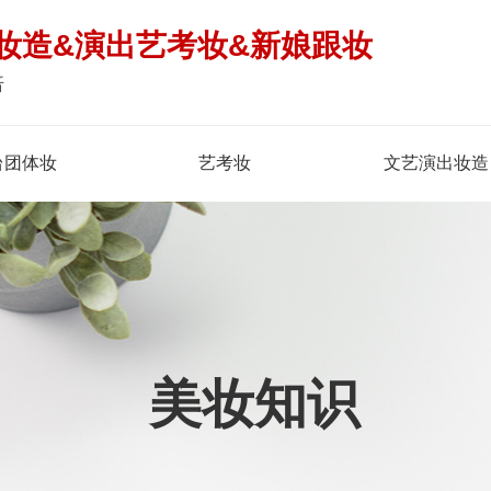
妆造&演出艺考妆&新娘跟妆
倍
台团体妆
艺考妆
文艺演出妆造
美妆知识