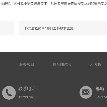
服是吧！化韩妆不需要过高要求，只需要掌握好你所需要达到的效果要
韩式唇妆简单4步打造韩剧女主角
页
服务项目
舞台团体妆
艺考妆
联系电话：
邮箱
13733792863
64637