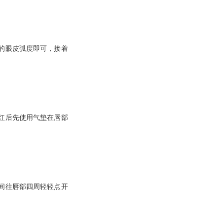
的眼皮弧度即可，接着
红后先使用气垫在唇部
间往唇部四周轻轻点开