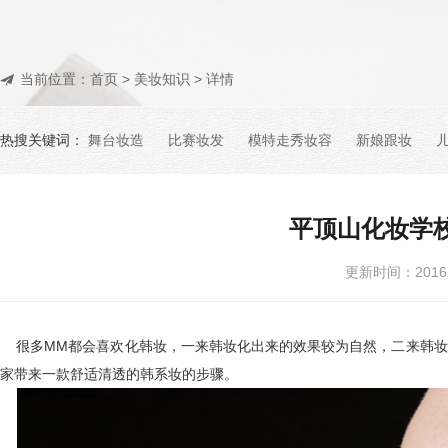
当前位置：
首页
>
美妆知识
> 详情
热搜关键词：
舞台妆造
比赛妆发
模特走秀妆容
新娘跟妆
平顶山化妆学
更新时间：201
很多MM都会喜欢化韩妆，一来韩妆化出来的效果较为自然，二来韩妆
家带来一款舒适清透的韩系妆的步骤。