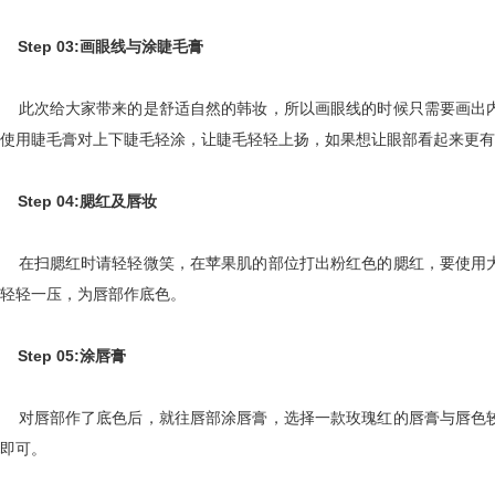
Step 03:画眼线与涂睫毛膏
此次给大家带来的是舒适自然的韩妆，所以画眼线的时候只需要画出内
使用睫毛膏对上下睫毛轻涂，让睫毛轻轻上扬，如果想让眼部看起来更有
Step 04:腮红及唇妆
在扫腮红时请轻轻微笑，在苹果肌的部位打出粉红色的腮红，要使用大
轻轻一压，为唇部作底色。
Step 05:涂唇膏
对唇部作了底色后，就往唇部涂唇膏，选择一款玫瑰红的唇膏与唇色较
即可。