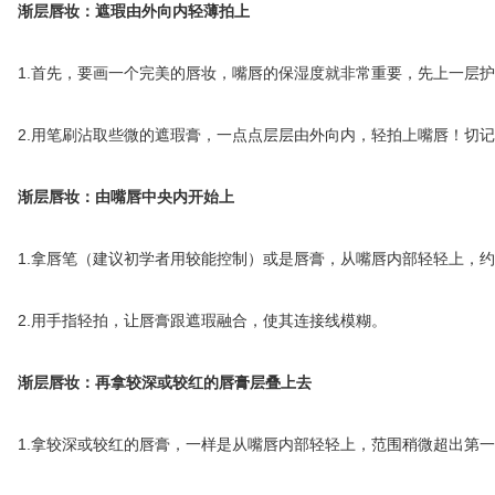
渐层唇妆：遮瑕由外向内轻薄拍上
1.首先，要画一个完美的唇妆，嘴唇的保湿度就非常重要，先上一层护
2.用笔刷沾取些微的遮瑕膏，一点点层层由外向内，轻拍上嘴唇！切记
渐层唇妆：由嘴唇中央内开始上
1.拿唇笔（建议初学者用较能控制）或是唇膏，从嘴唇内部轻轻上，约占
2.用手指轻拍，让唇膏跟遮瑕融合，使其连接线模糊。
渐层唇妆：再拿较深或较红的唇膏层叠上去
1.拿较深或较红的唇膏，一样是从嘴唇内部轻轻上，范围稍微超出第一