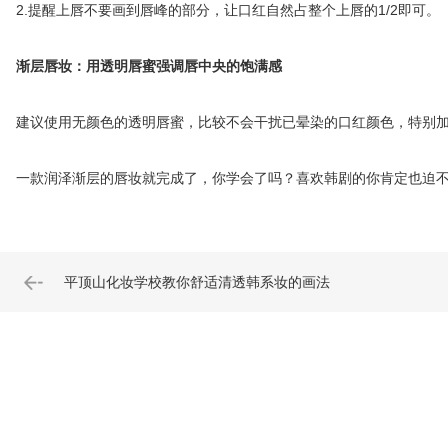
2.提醒上唇不要画到唇峰的部分，让口红自然占整个上唇的1/2即可。
渐层唇妆：用透明唇蜜强调唇中央的饱满感
建议使用无颜色的透明唇蜜，比较不会干扰已晕染的口红颜色，特别加
一款润泽渐层的唇妆就完成了，你学会了吗？喜欢韩剧的你肯定也迫不
平顶山化妆学校教你舒适清透韩系妆的画法