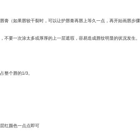
唇膏（如果唇较干裂时，可以让护唇膏再唇上等久一点，再开始画唇步骤
，不要一次涂太多或厚厚的上一层遮瑕，容易造成唇纹明显的状况发生。
整个唇的1/3。
层红颜色一点点即可