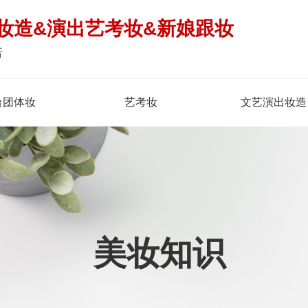
妆造&演出艺考妆&新娘跟妆
倍
台团体妆
艺考妆
文艺演出妆造
美妆知识