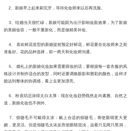
2、新娘早上起来刷完牙，等待化妆师来以后再洗脸。
3、结婚当天很忙碌，新娘可能因为出汗影响妆面效果，为了新娘
的美丽妆容，一般不重新化，而是做精美补妆。
4、 喜欢鲜花造型的新娘提前预定好鲜花，鲜花要在化妆师来之前
准备好。花的品种选择，前一两天和化妆师沟通。
5、 婚礼上的新娘化妆如果需要跟妆的话，要根据每一套衣服的风
格设计并制作适合的发型，同时还要调换眼影和唇彩的颜色，这样才
能达到整体的协调感，看上去更加漂亮。
6、粉底切忌涂得太白太厚：现在化妆趋势既然走向素雅、自然之
道，新娘化妆也不例外。
7、假睫毛不可戴得太浓：戴上合适的假睫毛，将使眼睛更大更
媚，更灵活。但是假睫毛太浓反而使眼睛混浊，远看只见两只黑洞，