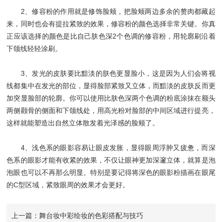
2、修容粉的作用就是修饰脸颊，把脸颊两边多余的赘肉都藏起
来，同时也会有提拉紧致的效果，修容粉的颜色选择非常关键。你真
正应该选择的颜色是比自己肤色深2个色调的修容粉，用轮廓刷沿着
下颌线轻轻涂刷。
3、发光的皮肤要比黯淡的肤色更显脸小，这是因为人们会将视
线都集中在发光的部位，显得脸部紧致又立体，而黯淡的皮肤反而更
加突显脸部的轮廓。你可以使用比肤色深两个色调的粉底涂抹在额头
两侧颧骨的侧面和下颌线处，用高光粉对脸部的中间区域进行提亮，
这样就能塑造出自然立体散发着光泽感的脸颊了。
4、浅色系的眼影容易让眼皮发胀，显得眼周浮肿又疲惫，而深
色系的眼影才能有收紧的效果，不仅让眼神更加深邃立体，就算是泡
泡眼也可以不再那么明显。特别是要记得将深色的眼影粉描画在眼尾
的C型区域，紧致眼周的效果才会更好。
上一篇：舞台妆中彩绘妆的色彩搭配与技巧