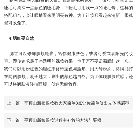
睫毛也是明亮眼妆的关键。在刷睫毛时也有一个技巧，那就是上
睫毛可刷深一点颜色的睫毛膏，下睫毛可用浅一点的睫毛膏，这样的
搭配组合，会让眼睛看来更明亮有神。为了让妆容看起来清新，眼线
就可以免了。
4.腮红要自然
腮红可以修饰脸颊轮廓，给你健康肤色，或者可爱或者阳光的妆
容。即使追求最干净透明的裸妆效果，也千万不要遗漏腮红这一步。
我们可以用粉红色的腮红来修饰脸色与脸形。用大号粉刷，将胭脂打
在两侧脸颊，刷子越大，刷出的颜色越自然。为了体现肌肤质感，还
可以将润肤液轻拍面颊，创造无痕妆容。
上一篇：平顶山新娘跟妆教大家简单8点让你简单修出立体感眉型
下一篇：平顶山新娘跟妆过程中补妆的方法与要领