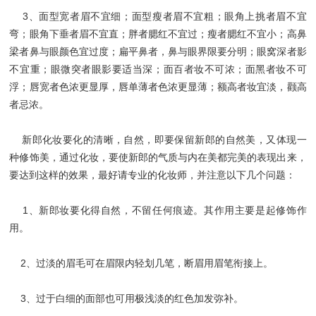
3、面型宽者眉不宜细；面型瘦者眉不宜粗；眼角上挑者眉不宜
弯；眼角下垂者眉不宜直；胖者腮红不宜过；瘦者腮红不宜小；高鼻
梁者鼻与眼颜色宜过度；扁平鼻者，鼻与眼界限要分明；眼窝深者影
不宜重；眼微突者眼影要适当深；面百者妆不可浓；面黑者妆不可
浮；唇宽者色浓更显厚，唇单薄者色浓更显薄；额高者妆宜淡，颧高
者忌浓。
新郎化妆要化的清晰，自然，即要保留新郎的自然美，又体现一
种修饰美，通过化妆，要使新郎的气质与内在美都完美的表现出来，
要达到这样的效果，最好请专业的化妆师，并注意以下几个问题：
1、新郎妆要化得自然，不留任何痕迹。其作用主要是起修饰作
用。
2、过淡的眉毛可在眉限内轻划几笔，断眉用眉笔衔接上。
3、过于白细的面部也可用极浅淡的红色加发弥补。