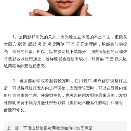
1、是阴影和高光的关系。因为脸是立体感的不是平面，把额头
太阳穴 颧骨 腮部 鼻梁 鼻梁两侧 下巴 分开来理解，脸部靠前的提
亮，靠后的压暗。所以可以在脸两颊下端部分，用较深颜色的双修饼
将侧影区域压暗加重，这样脸就会看起来较小。对鼻梁 下巴 额头区
域用亮色的双修粉提亮。
2、当脸部颧骨或者腮骨较宽时，在用粉底 和双修饼调整好之
后，可以将腮红打发方向进行调整，当颧骨较宽时，可以在颧骨内侧
斜打方向由外向内。使脸型拉长；也可以使用发型轮廓来调整，发型
外部轮廓宽于颧骨并盖住部分颧骨（但切记不能遮住眼睛）和腮骨，
使脸型修长。
上一篇：平顶山新娘跟妆网教你如何打造高鼻梁