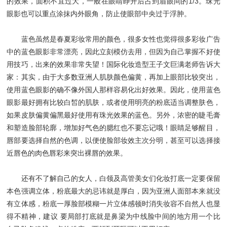
的效果，面积不宜过大，一般在眼睛睁开后占到眉眼间的1/3。珠光
眼影也可以重点涂抹内外眼角，防止使眼部中央过于浮肿。
蓝色虽然是春夏彩妆常用的颜色，很多女性也觉得很多彩妆广告
中的蓝色眼影非常漂亮，因此立刻模仿去用，但因为自己掌握不好使
用技巧，出来的效果非常失望！国际化妆造型王子文巨满老师告诉大
家：其实，由于大多数亚洲人肌肤颜色偏黄，再加上眼部比较突出，
使用蓝色眼影的确不像外国人那样容易化出好效果。因此，使用蓝色
眼影最好拥有比较白皙的肌肤，或者使用明亮的粉底适当调整肤色，
如果皮肤偏黄偏黑最好使用有珠光效果的蓝色。另外，浓密的睫毛膏
和塑造脸部轮廓，增加好气色的腮红也不要忘记哦！眼睛足够醒目，
唇部要选择自然的色调，以便使脸部妆效主次分明，甚至可以选择接
近唇色的肉色唇彩来突出裸唇的效果。
还有不了解自己的女人，白领及高管美女们化妆打底一定要保留
本色强调立体，粉底最大的忌讳就是厚白，因为亚洲人面部本来就没
有立体感，粉底一厚脸部模糊一片立体感顿时消失妆容不自然人也显
得不精神，建议 要局部打底就是鼻梁为中线脸中间的地方用一个比