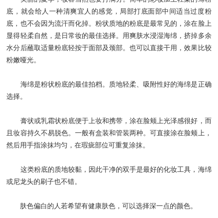
底，就会给人一种清爽宜人的感觉，局部打底面部中间适当过度粉
底，也不会因为流汗而化掉。粉状质地的粉底是最常见的，涂在脸上
显得轻柔自然，是日常妆的最佳选择。用爽肤水浸湿海绵，挤掉多余
水分后蘸取适量粉底轻按于面部及颈部。也可以直接干用，效果比较
粉嫩哑光。
海绵是粉状粉底的最佳拍档。质地轻柔、吸附性好的海绵是正确
选择。
膏状或乳霜状粉底便于上妆和携带，涂在脸颊上光泽感很好，而
且妆容持久不易脱色。一般有盒装和管装两种。可直接涂在脸颊上，
然后用手指涂抹均匀，在瑕疵部位可重复涂抹。
这类粉底的质地较黏，因此干净的双手是最好的化妆工具，海绵
或尼龙头的刷子也不错。
肤色偏白的人若希望有健康肤色，可以选择深一点的颜色。