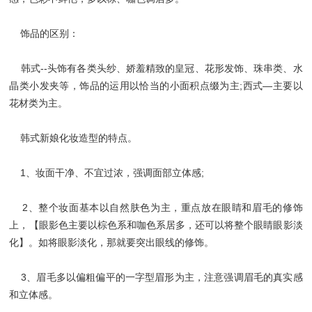
饰品的区别：
韩式--头饰有各类头纱、娇羞精致的皇冠、花形发饰、珠串类、水
晶类小发夹等，饰品的运用以恰当的小面积点缀为主;西式—主要以
花材类为主。
韩式新娘化妆造型的特点。
1、妆面干净、不宜过浓，强调面部立体感;
2、整个妆面基本以自然肤色为主，重点放在眼睛和眉毛的修饰
上，【眼影色主要以棕色系和咖色系居多，还可以将整个眼睛眼影淡
化】。如将眼影淡化，那就要突出眼线的修饰。
3、眉毛多以偏粗偏平的一字型眉形为主，注意强调眉毛的真实感
和立体感。