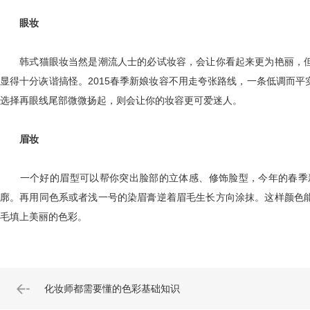
眼妆
韩式猫眼妆当然是潮流人士的必试妆容，会让你看起来更为艳丽，但
显得十分诙谐搞怪。2015春季新娘妆容不用走夸张路线，一条低调而
选择再眼线尾部微微扬起，则会让你的妆容更可爱迷人。
眉妆
一个好的眉型可以帮你突出脸部的立体感、修饰脸型，今年的春季新
廓。再用同色系或者浅一号的染眉膏逆着眉毛生长方向涂抹。这样颜色
毛填上美丽的色彩。
化妆师都需要懂的色彩基础知识