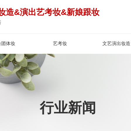
妆造&演出艺考妆&新娘跟妆
倍
台团体妆
艺考妆
文艺演出妆造
行业新闻