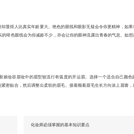
却显得人比真实年龄要大。艳色的眼线和眼影无疑会令你更精神，如果
平实的啡色眼线会为你减龄不少，亦会让你的眼神流露出青春的气息。如想
娘妆容眉妆中的眉型较流行有弧度的开运眉。选择一个适合自己颜色
能紧密贴合，然后调整出柔软的眉毛。接着顺着眉毛生长方向涂上眉膏，
化妆师必须掌握的基本知识要点