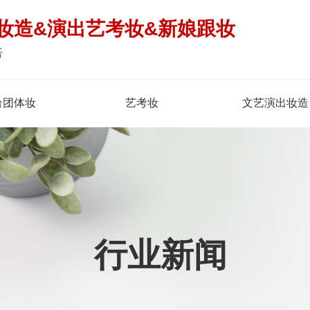
妆造&演出艺考妆&新娘跟妆
倍
台团体妆
艺考妆
文艺演出妆造
行业新闻