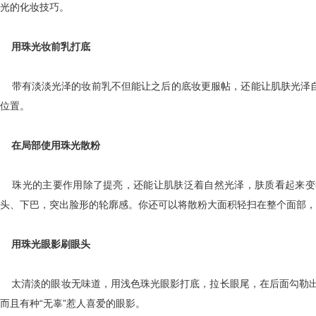
光的化妆技巧。
用珠光妆前乳打底
带有淡淡光泽的妆前乳不但能让之后的底妆更服帖，还能让肌肤光泽自
位置。
在局部使用珠光散粉
珠光的主要作用除了提亮，还能让肌肤泛着自然光泽，肤质看起来变
头、下巴，突出脸形的轮廓感。你还可以将散粉大面积轻扫在整个面部，
用珠光眼影刷眼头
太清淡的眼妆无味道，用浅色珠光眼影打底，拉长眼尾，在后面勾勒出一
而且有种“无辜”惹人喜爱的眼影。