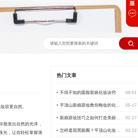
热门文章
不得不知的圆脸新娘化妆诀窍
08-01
平顶山新娘跟妆教你晚妆的化妆步骤及特点
05-17
光妆容更自然。
新娘跟妆技巧之如何打造美丽的双眼皮
02-27
你散发出自然的光泽，
怎样遮瑕黑眼圈？平顶山化妆学校为您支招！
02-22
珠光，让你轻松掌握珠