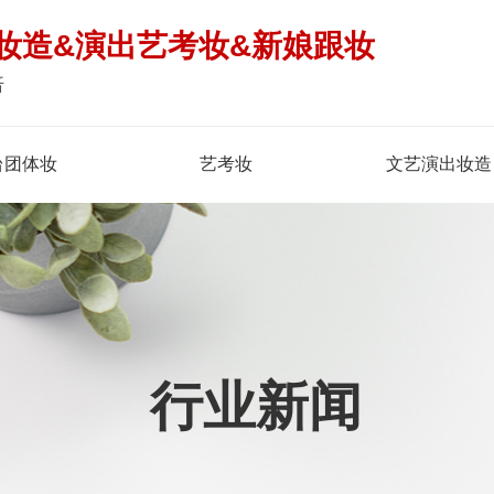
妆造&演出艺考妆&新娘跟妆
倍
台团体妆
艺考妆
文艺演出妆造
行业新闻