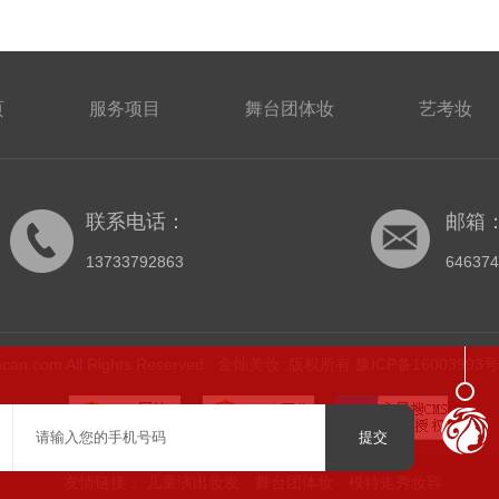
页
服务项目
舞台团体妆
艺考妆
联系电话：
邮箱
13733792863
64637
ijincan.com All Rights Reserved. 金灿美妆 版权所有
豫ICP备16003993号
友情链接：
儿童演出妆发
舞台团体妆
模特走秀妆容