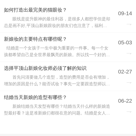
如何打造出最完美的猫眼妆？
09-14
眼线是提升眼神的最佳利器，是很多人都想学但是却
总是画不好,平顶山新娘跟妆的朋友们也注意了，福利来
了。下面新娘跟妆老师为大家带来这款猫眼妆眼线画法，
结合眼线笔和眼线液来打造出的漂亮眼妆。 1.眼影的
新娘妆的主要特点有哪些呢？
05-03
底色选用近肤色 用肤色、米色等这些近似肤色的浅
结婚是一个女孩子一生中极为重要的一件事。每一个女
色、光泽不明显的眼影，来用在眼皮处打底，修饰...
孩都希望自己是全世界最飘亮的新娘。所以找一个好的化
妆师化一个飘亮的新娘妆由其重要。那么新娘妆的主要特
点有哪些呢？平顶山新娘跟妆的老师下面为大家简单的介
选择平顶山新娘化妆师必须了解的知识
02-27
绍下吧！ 1.喜庆、妆型圆润柔和，艳而不媚，充分展示
首先问清要做几个造型，造型的费用是否会有增加，
女性婀娜的阴柔美。 2.妆面要明快妩...
增加的原因是什么？能否试妆？事先一定要跟造型师以及
摄影师沟通好化妆方式。 一般婚纱摄影过程中会有各
种化妆品，如安瓶、指甲油、假发、假睫毛、发饰、鲜花
结婚当天新娘的造型有哪些？
06-22
等一定要咨询问清，是否需要加钱？ 指定造型师要不
新娘结婚当天发型有哪些？结婚当天什么样的新娘造
要收费，婚纱摄影外景拍摄当天，造型师是否也同...
型最好看？这是准新娘们都很在意的问题。结婚是女人一
辈子最美丽的时候，所以新娘结婚当天的造型需要一位专
业的化妆造型师根据新娘的脸型、体型、头发的长短、服
装来进行量身定制。 新娘结婚当天的造型按照不同风