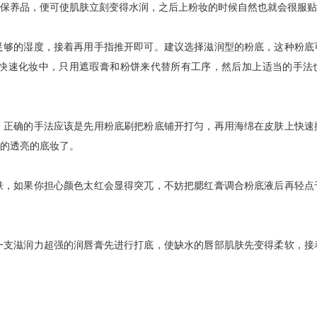
保养品，便可使肌肤立刻变得水润，之后上粉妆的时候自然也就会很服贴
够的湿度，接着再用手指推开即可。建议选择滋润型的粉底，这种粉底
快速化妆中，只用遮瑕膏和粉饼来代替所有工序，然后加上适当的手法
正确的手法应该是先用粉底刷把粉底铺开打匀，再用海绵在皮肤上快速
的透亮的底妆了。
，如果你担心颜色太红会显得突兀，不妨把腮红膏调合粉底液后再轻点
支滋润力超强的润唇膏先进行打底，使缺水的唇部肌肤先变得柔软，接