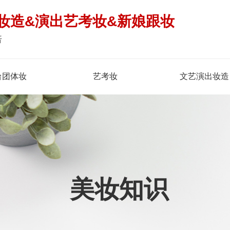
妆造&演出艺考妆&新娘跟妆
倍
台团体妆
艺考妆
文艺演出妆造
美妆知识