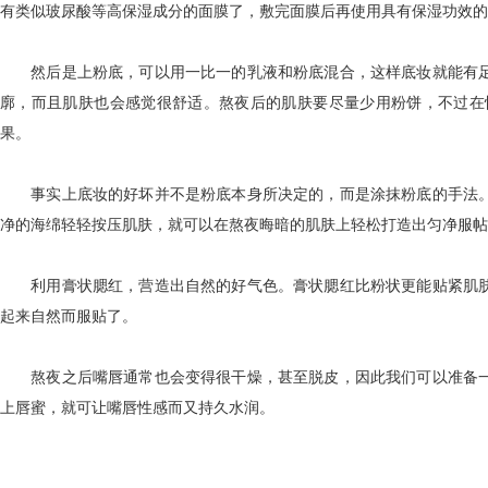
有类似玻尿酸等高保湿成分的面膜了，敷完面膜后再使用具有保湿功效的
然后是上粉底，可以用一比一的乳液和粉底混合，这样底妆就能有足
廓，而且肌肤也会感觉很舒适。熬夜后的肌肤要尽量少用粉饼，不过在
果。
事实上底妆的好坏并不是粉底本身所决定的，而是涂抹粉底的手法。
净的海绵轻轻按压肌肤，就可以在熬夜晦暗的肌肤上轻松打造出匀净服帖
利用膏状腮红，营造出自然的好气色。膏状腮红比粉状更能贴紧肌肤
起来自然而服贴了。
熬夜之后嘴唇通常也会变得很干燥，甚至脱皮，因此我们可以准备一
上唇蜜，就可让嘴唇性感而又持久水润。