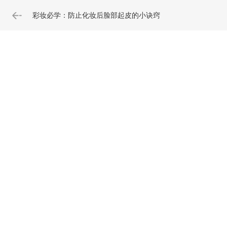
彩妆必学：防止化妆后脸部起皮的小诀窍