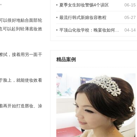
。
夏季女生卸妆警惕4个误区
06-15
最流行韩式新娘妆容教程
05-27
可以很好地贴合面部轮
也可以起到轻薄底妆效
平顶山化妆学校：晚宴妆如何搭配
04-14
擦拭，接着用另一面干
精品案例
于脸上，就能使妆效看
着再开始打造唇妆、涂