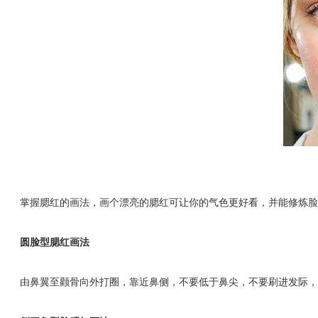
掌握腮红的画法，画个漂亮的腮红可让你的气色更好看，并能修炼脸型
圆脸型腮红画法
由鼻翼至颧骨向外打圈，靠近鼻侧，不要低于鼻尖，不要刷进发际，