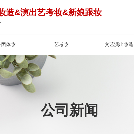
妆造&演出艺考妆&新娘跟妆
倍
台团体妆
艺考妆
文艺演出妆造
公司新闻