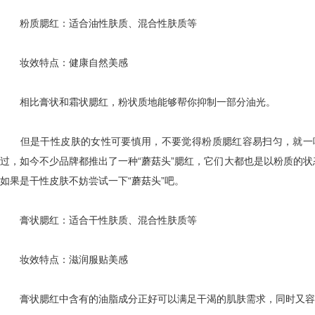
粉质腮红：适合油性肤质、混合性肤质等
妆效特点：健康自然美感
相比膏状和霜状腮红，粉状质地能够帮你抑制一部分油光。
但是干性皮肤的女性可要慎用，不要觉得粉质腮红容易扫匀，就一味
过，如今不少品牌都推出了一种“蘑菇头”腮红，它们大都也是以粉质的
如果是干性皮肤不妨尝试一下“蘑菇头”吧。
膏状腮红：适合干性肤质、混合性肤质等
妆效特点：滋润服贴美感
膏状腮红中含有的油脂成分正好可以满足干渴的肌肤需求，同时又容