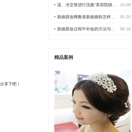
温、冷交替进行洗脸“美容院级”DIY洗脸法步骤
10-08
新娘跟妆网教准新娘婚前怎样进行手部护理
05-20
新娘跟妆过程中补妆的方法与要领
06-16
精品案例
分享下吧！