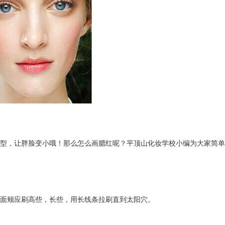
，让胖脸变小哦！那么怎么画腮红呢？平顶山化妆学校小编为大家简单
面颊应刷高些，长些，用长线条拉刷直到太阳穴。