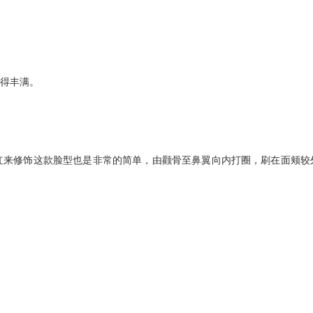
得丰满。
来修饰这款脸型也是非常的简单，由颧骨至鼻翼向内打圈，刷在面颊较