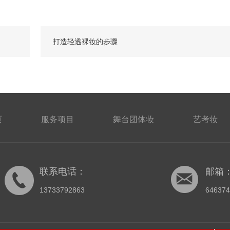
打造轻透裸妆的步骤
页
服务项目
舞台团体妆
艺考妆
联系电话：
邮箱
13733792863
64637