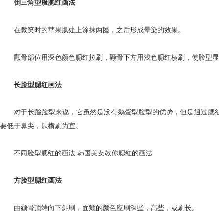
倒三角型脸腮红画法
在微笑时的苹果肌处上涂抹两圈，之后形成晕染的效果。
颧骨部位用深色颜色腮红拉刷，颧骨下方用浅色腮红横刷，使脸型显
长脸型腮红画法
对于长脸脸型来说，它虽然是没有鹅蛋型脸型的优势，但是通过腮红
要低于鼻尖，以横刷为宜。
不同脸型腮红的画法 韩国美女教你腮红的画法
方脸型腮红画法
由颧骨顶端向下斜刷，面颊的颜色应刷深些，高些，或刷长。