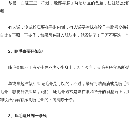
尽管一白遮三丑，不过，脸部与脖子两层明显的色差，往往还是泄了
喔！
有人说，测试粉底要在手肘内侧，有人说要涂抹在脖子与脸颊交接处
自然光下照一下镜子，如果颜色融入肌肤中，就没错了！千万不要选一个
2、睫毛膏要仔细卸
睫毛膏卸不干净发生在不少女生身上，久而久之，睫毛变得容易断裂
单纯拿起洁颜油卸睫毛膏是可以的，不过，最好将洁颜油或是睫毛卸
毛膏，想要补强卸除，记得，睫毛膏通常是刷在眼睛睁开的扇型面上，
卸妆液沿着有涂刷睫毛膏的面向清除干净。
3、眉毛别只划一条线