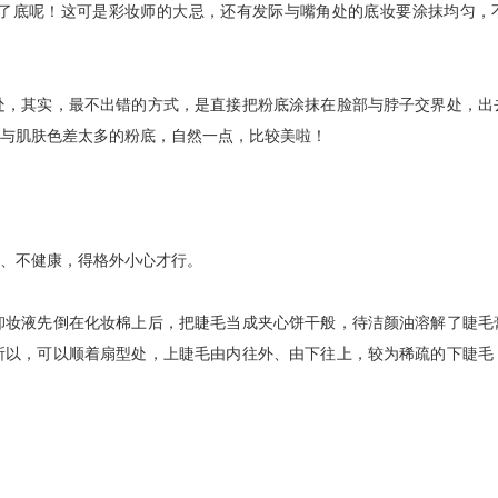
底呢！这可是彩妆师的大忌，还有发际与嘴角处的底妆要涂抹均匀，
，其实，最不出错的方式，是直接把粉底涂抹在脸部与脖子交界处，出
与肌肤色差太多的粉底，自然一点，比较美啦！
、不健康，得格外小心才行。
妆液先倒在化妆棉上后，把睫毛当成夹心饼干般，待洁颜油溶解了睫毛
所以，可以顺着扇型处，上睫毛由内往外、由下往上，较为稀疏的下睫毛