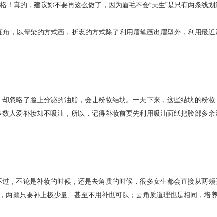
！真的，建议妳不要再这么做了，因为眉毛不会“天生”是只有两条线划
角，以晕染的方式画，折衷的方式除了利用眉笔画出眉型外，利用最近
却忽略了脸上分泌的油脂，会让粉妆结块。一天下来，这些结块的粉妆
多数人爱补妆却不吸油，所以，记得补妆前要先利用吸油面纸把脸部多余
过，不论是补妆的时候，还是去角质的时候，很多女生都会直接从两颊
，两颊只要补上极少量、甚至不用补也可以；去角质道理也是相同，培养