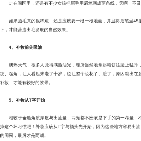
走在闹区里，还是有不少女孩把眉毛用眉笔画成两条线，天啊！不及格
如果眉毛真的很稀疏，还是应该要一根一根地画，并且将眉笔呈45度
下，才能营造出毛发般的自然效果。
4、补妆前先吸油
燠热天气，很多人觉得满脸油光，理所当然地拿起粉饼往脸上猛扑，
纹、嘴角，让人看起来老了十岁，也让整个妆花了、脏了，原因就出在
补妆，才能有较好的效果。
5、补妆从T字开始
相较于全脸角质厚度与出油量，两颊都不应该是下手的第一考量，不
掉这个坏习惯吧！补妆应该从T字与额头先开始，因为这些地方容易出油
的周围，最后才是两颊。