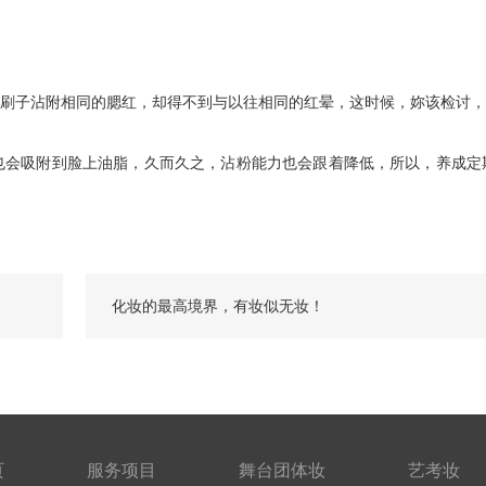
子沾附相同的腮红，却得不到与以往相同的红晕，这时候，妳该检讨，
会吸附到脸上油脂，久而久之，沾粉能力也会跟着降低，所以，养成定
化妆的最高境界，有妆似无妆！
页
服务项目
舞台团体妆
艺考妆