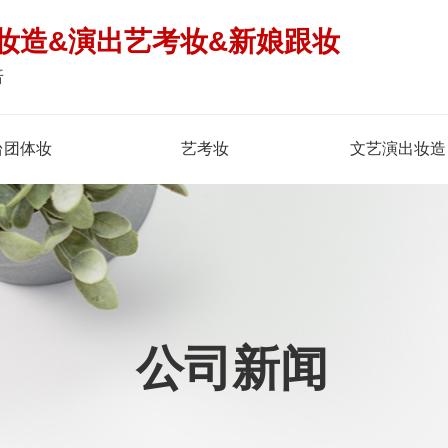
妆造&演出艺考妆&新娘跟妆
倍
台团体妆
艺考妆
文艺演出妆造
公司新闻