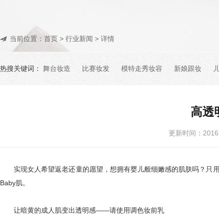
当前位置：
首页
>
行业新闻
> 详情
热搜关键词：
舞台妆造
比赛妆发
模特走秀妆容
新娘跟妆
高透
更新时间：201
实现女人希望返老还童的愿望，想拥有婴儿般细嫩感的肌肤吗？只用基
Baby肌。
让暗黄的成人肌变出透明感——请使用调色妆前乳