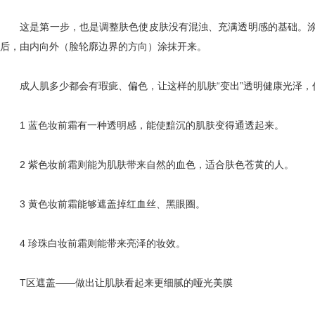
这是第一步，也是调整肤色使皮肤没有混浊、充满透明感的基础。涂抹
后，由内向外（脸轮廓边界的方向）涂抹开来。
成人肌多少都会有瑕疵、偏色，让这样的肌肤“变出”透明健康光泽，你
1 蓝色妆前霜有一种透明感，能使黯沉的肌肤变得通透起来。
2 紫色妆前霜则能为肌肤带来自然的血色，适合肤色苍黄的人。
3 黄色妆前霜能够遮盖掉红血丝、黑眼圈。
4 珍珠白妆前霜则能带来亮泽的妆效。
T区遮盖——做出让肌肤看起来更细腻的哑光美膜