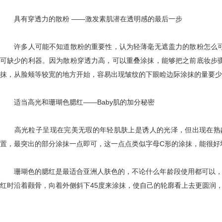
具有穿透力的散粉 ——激发素肌潜在透明感的最后一步
许多人可能不知道散粉的重要性，认为轻薄毫无遮盖力的散粉怎么可
可缺少的利器。因为散粉穿透力高，可以重叠涂抹，能够把之前底妆步
抹，从脸颊等较宽的地方开始，容易出现皱纹的下眼睑边际涂抹的量要少
适当高光和珊瑚色腮红——Baby肌的加分秘密
高光粒子呈现在完美无瑕的年轻肌肤上是诱人的光泽，但出现在熟龄
置，最突出的部分涂抹一点即可，这一点点类似字母C形的涂抹，能很好地
珊瑚色的腮红是最适合亚洲人肤色的，不论什么年龄段使用都可以，在
红时沿着颧骨，向着外侧斜下45度来涂抹，使自己的轮廓看上去更圆润，