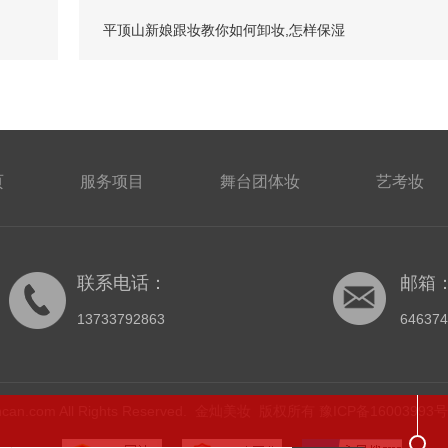
平顶山新娘跟妆教你如何卸妆,怎样保湿
页
服务项目
舞台团体妆
艺考妆
联系电话：
邮箱
13733792863
64637
ijincan.com All Rights Reserved. 金灿美妆 版权所有
豫ICP备16003993号