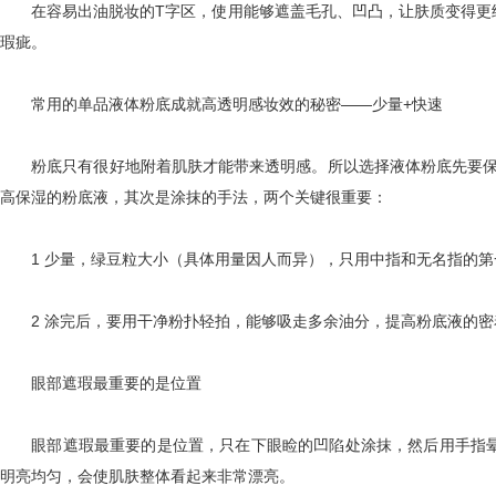
在容易出油脱妆的T字区，使用能够遮盖毛孔、凹凸，让肤质变得更细
瑕疵。
常用的单品液体粉底成就高透明感妆效的秘密——少量+快速
粉底只有很好地附着肌肤才能带来透明感。所以选择液体粉底先要保证它
高保湿的粉底液，其次是涂抹的手法，两个关键很重要：
1 少量，绿豆粒大小（具体用量因人而异），只用中指和无名指的第
2 涂完后，要用干净粉扑轻拍，能够吸走多余油分，提高粉底液的密
眼部遮瑕最重要的是位置
眼部遮瑕最重要的是位置，只在下眼睑的凹陷处涂抹，然后用手指晕
明亮均匀，会使肌肤整体看起来非常漂亮。