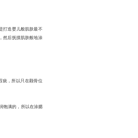
是打造婴儿般肌肤最不
，然后抚摸肌肤般地涂
瑕疵，所以只在颧骨位
润饱满的，所以在涂腮