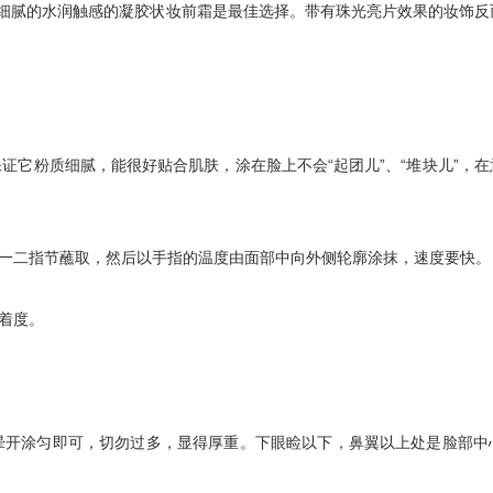
腻的水润触感的凝胶状妆前霜是最佳选择。带有珠光亮片效果的妆饰反
粉质细腻，能很好贴合肌肤，涂在脸上不会“起团儿”、“堆块儿”，在
一二指节蘸取，然后以手指的温度由面部中向外侧轮廓涂抹，速度要快。
着度。
开涂匀即可，切勿过多，显得厚重。下眼睑以下，鼻翼以上处是脸部中