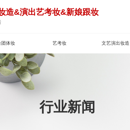
妆造&演出艺考妆&新娘跟妆
倍
台团体妆
艺考妆
文艺演出妆造
行业新闻