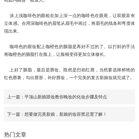
宛如玛丽莲一般迷人。
涂上浅咖啡色的眼睑在加上深一点的咖啡色在眼尾，让双眼富有
立体感。在用深咖啡色的眉笔从眉毛中画过，将眉毛的线条和弯度体
现出来。
咖啡色的眼妆配上咖橙色的胭脂是再好不过的了。以打斜的手法
将咖橙色的胭脂打在脸上，让脸颊变得更加立体修长。
上好了胭脂，最后是唇妆。既然是烈焰红唇，当然要选择鲜艳的
红色唇膏，勾出唇形，补好唇妆，一个完美的复古新娘妆就完成了。
上一篇：平顶山新娘跟妆教你晚妆的化妆步骤及特点
下一篇：想要做完美新娘，新娘的妆容禁忌需了解！
热门文章