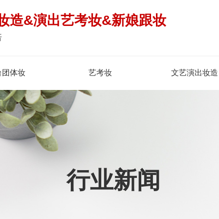
妆造&演出艺考妆&新娘跟妆
倍
台团体妆
艺考妆
文艺演出妆造
行业新闻