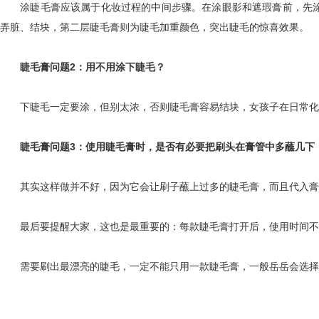
涂睫毛膏应该属于化妆过程的中间步骤。在涂眼影和遮瑕膏前，先涂
弄脏、结块，第二层睫毛膏则为睫毛加重颜色，突出睫毛的惊喜效果。
睫毛膏问题2：用不用涂下睫毛？
下睫毛一定要涂，但别太浓，否则睫毛膏容易结块，女孩子在日常化妆
睫毛膏问题3：使用睫毛膏时，是否有必要把刷头在膏管中多蘸几下
其实这样做并不好，因为它会让刷子蘸上过多的睫毛膏，而且代入膏
最后要提醒大家，这也是最重要的：每款睫毛膏打开后，使用时间不
需要刷出最漂亮的睫毛，一定不能只用一款睫毛膏，一般岳岳会选择