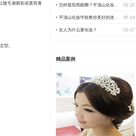
止睫毛被眼影或遮瑕膏
怎样遮瑕黑眼圈？平顶山化妆学校为您支招！
02-22
平顶山化妆学校教你更好的使用"珠光"
05-13
女人为什么要化妆？
02-17
定型。
精品案例