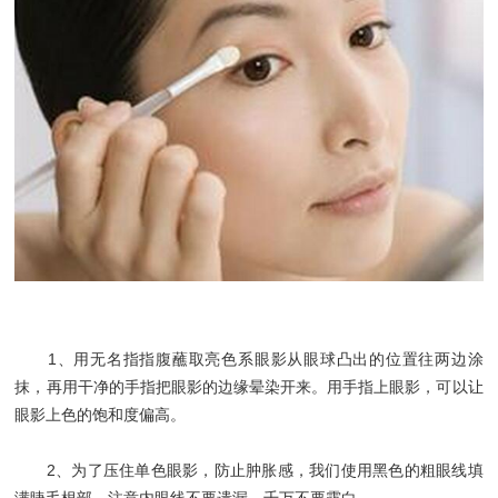
1、用无名指指腹蘸取亮色系眼影从眼球凸出的位置往两边涂
抹，再用干净的手指把眼影的边缘晕染开来。用手指上眼影，可以让
眼影上色的饱和度偏高。
2、为了压住单色眼影，防止肿胀感，我们使用黑色的粗眼线填