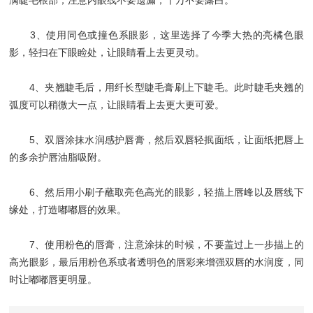
满睫毛根部，注意内眼线不要遗漏，千万不要露白。
3、使用同色或撞色系眼影，这里选择了今季大热的亮橘色眼
影，轻扫在下眼睑处，让眼睛看上去更灵动。
4、夹翘睫毛后，用纤长型睫毛膏刷上下睫毛。此时睫毛夹翘的
弧度可以稍微大一点，让眼睛看上去更大更可爱。
5、双唇涂抹水润感护唇膏，然后双唇轻抿面纸，让面纸把唇上
的多余护唇油脂吸附。
6、然后用小刷子蘸取亮色高光的眼影，轻描上唇峰以及唇线下
缘处，打造嘟嘟唇的效果。
7、使用粉色的唇膏，注意涂抹的时候，不要盖过上一步描上的
高光眼影，最后用粉色系或者透明色的唇彩来增强双唇的水润度，同
时让嘟嘟唇更明显。